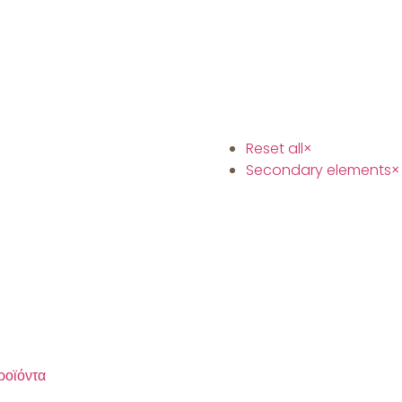
Reset all
×
Secondary elements
×
ροϊόντα