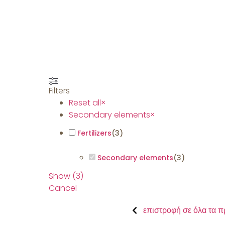
Filters
Reset all
×
Secondary elements
×
Fertilizers
(
3
)
Secondary elements
(
3
)
Show
(
3
)
Cancel
επιστροφή σε όλα τα π