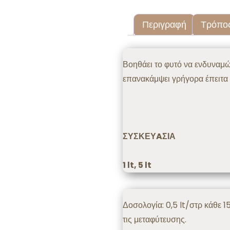
Περιγραφή
Τρόπο
Περιγραφή
Βοηθάει το φυτό να ενδυναμώ
επανακάμψει γρήγορα έπειτα α
ΣΥΣΚΕΥAΣΙΑ
1 lt, 5 lt
Τρόπος Εφαρμογής
Δοσολογία: 0,5 lt/στρ κάθε 1
τις μεταφύτευσης.