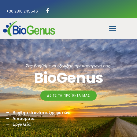
+30 2810 245546
Σας βοηθάμε να εξελίξετε την παραγωγή σας!
BioGenus
ΔΕΊΤΕ ΤΑ ΠΡΟΪΟΝΤΑ ΜΑΣ
Βοηθητικά ανάπτυξης φυτών
Λιπάσματα
Εργαλεία