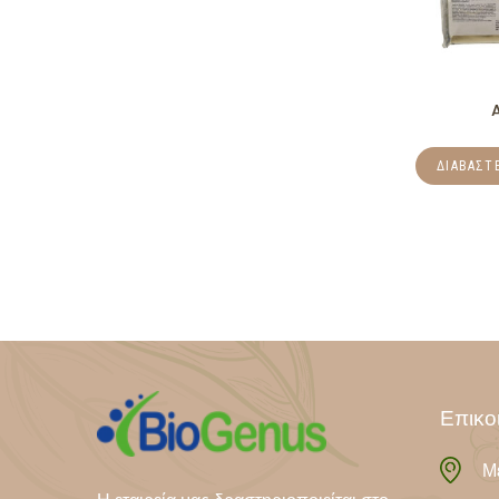
ΔΙΑΒΆΣΤ
Επικο
Μ