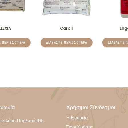
ALEXIA
Caroll
Eng
Ε ΠΕΡΙΣΣΌΤΕΡΑ
ΔΙΑΒΆΣΤΕ ΠΕΡΙΣΣΌΤΕΡΑ
ΔΙΑΒΆΣΤΕ 
ινωνία
Χρήσιμοι Σύνδεσμοι
Η Εταιρεία
ενελάου Παρλαμά 106,
Όροι Χρήσης